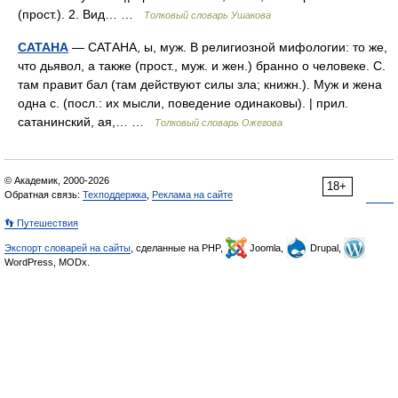
(прост.). 2. Вид… …
Толковый словарь Ушакова
САТАНА
— САТАНА, ы, муж. В религиозной мифологии: то же,
что дьявол, а также (прост., муж. и жен.) бранно о человеке. С.
там правит бал (там действуют силы зла; книжн.). Муж и жена
одна с. (посл.: их мысли, поведение одинаковы). | прил.
сатанинский, ая,… …
Толковый словарь Ожегова
© Академик, 2000-2026
18+
Обратная связь:
Техподдержка
,
Реклама на сайте
👣 Путешествия
Экспорт словарей на сайты
, сделанные на PHP,
Joomla,
Drupal,
WordPress, MODx.