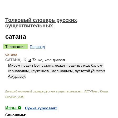
Толковый словарь русских
существительных
сатана
Толкование
Перевод
сатана
САТАНА́
, -ы́,
м
То же, что
дьявол.
Миром правит Бог, сатана может править лишь балом-
карнавалом, круженьем, мельканьем, пустотой
(диакон
А.Кураев)
.
Большой толковый словарь русских существительных. АСТ-Пресс Книга
.
Бабенко
.
2009
.
Игры ⚽
Нужна курсовая?
Синонимы
: