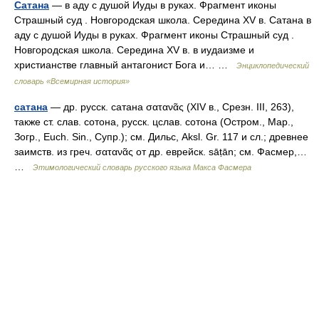
Сатана
— в аду с душой Иуды в руках. Фрагмент иконы
Страшный суд . Новгородская школа. Середина XV в. Сатана в
аду с душой Иуды в руках. Фрагмент иконы Страшный суд .
Новгородская школа. Середина XV в. в иудаизме и
христианстве главный антагонист Бога и… …
Энциклопедический
словарь «Всемирная история»
сатана
— др. русск. сатана σατανᾶς (ХIV в., Срезн. III, 263),
также ст. слав. сотона, русск. цслав. сотона (Остром., Мар.,
Зогр., Еuсh. Sin., Супр.); см. Дильс, Aksl. Gr. 117 и сл.; древнее
заимств. из греч. σατανᾶς от др. еврейск. sāṭān; см. Фасмер,…
…
Этимологический словарь русского языка Макса Фасмера