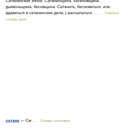
Сатанинская злоба. Сатанинщина, сатановщина,
дьявольщина, бесовщина. Сатанить, бесноваться, или
вдаваться в сатанинские дела; | рассыпаться… …
Толковый
словарь Даля
сатана
— См …
Словарь синонимов