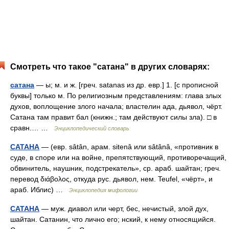
Смотреть что такое "сатана" в других словарях:
сатана
— ы; м. и ж. [греч. satanas из др. евр.] 1. [с прописной
буквы] только м. По религиозным представлениям: глава злых
духов, воплощение злого начала; властелин ада, дьявол, чёрт.
Сатана там правит бал (книжн.; там действуют силы зла). □ в
сравн.… …
Энциклопедический словарь
САТАНА
— (евр. sâtân, арам. sitenâ или sâtânâ, «противник в
суде, в споре или на войне, препятствующий, противоречащий,
обвинитель, наушник, подстрекатель», ср. араб. шайтан; греч.
перевод διάβολος, откуда рус. дьявол, нем. Teufel, «чёрт», и
араб. Иблис) …
Энциклопедия мифологии
САТАНА
— муж. диавол или черт, бес, нечистый, злой дух,
шайтан. Сатанин, что лично его; нский, к нему относящийся.