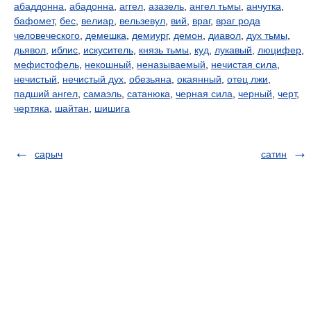
абаддонна
,
абадонна
,
аггел
,
азазель
,
ангел тьмы
,
анчутка
,
бафомет
,
бес
,
велиар
,
вельзевул
,
вий
,
враг
,
враг рода
человеческого
,
демешка
,
демиург
,
демон
,
диавол
,
дух тьмы
,
дьявол
,
иблис
,
искуситель
,
князь тьмы
,
куд
,
лукавый
,
люцифер
,
мефистофель
,
некошный
,
неназываемый
,
нечистая сила
,
нечистый
,
нечистый дух
,
обезьяна
,
окаянный
,
отец лжи
,
падший ангел
,
самаэль
,
сатанюка
,
черная сила
,
черный
,
черт
,
чертяка
,
шайтан
,
шишига
сарыч
сатин