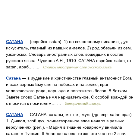
САТАНА
— (еврейск. satan). 1) по священному писанию, дух
искуситель, главный из павших ангелов. 2) род обезьян из сем.
узконосых. Словарь иностранных слов, вошедших в состав
русского языка. Чудинов А.Н., 1910. САТАНА еврейск. satan, от
satan, араб.… …
Словарь иностранных слов русского языка
Сатана
— в иудаизме и христианстве главный антагонист Бога
и всех верных Ему сил на небесах и на земле, враг
человеческого рода, царь ада и повелитель бесов. В Ветхом
Завете слово Сатана имя нарицательное. С особой враждой он
относится к носителям… …
Исторический словарь
САТАНА
— САТАНА, сатаны, мн. нет, муж. (др. евр. satan враг).
1. Дьявол, злой дух, олицетворенное злое начало в разных
вероучениях (рел.). «Мария в тишине коварному внимала
сатане.» Пушкин. || Бранное слово, то же, что чорт во 2 знач.